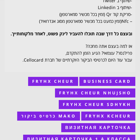
-שיתוף ב Twiter
-שיתוף ב Linkedin
-סריקת קוד Qr (זמין בכל מכשיר סמארטפון)
– Nfc(זמין כמעט בכל מכשיר סמארטפון מסוג אנדרואיד)
ובעצם כל דרך שבה תוכלו להעביר לינק פשוט, לאחד מלקוחותייך.
א
ז למה בעצם אתה מחכה?
פרילנסר? עצמאי? הגיע הזמן להתקדם,
עבור עוד היום לכרטיסי הביקור היוקרתיים של חברת Cellocard.
FRYHX CHEUR
BUSINESS CARD
FRYHX CHEUR NHUJSHO
FRYHX CHEUR SDHYKH
FRYHX KCHEUR
MAKO כרטיס ביקור
ВИЗИТНАЯ КАРТОЧКА
ВИЗИТНАЯ КАРТОЧКА 1 А КЛАССА