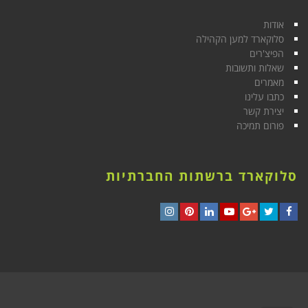
אודות
סלוקארד למען הקהילה
הפיצ'רים
שאלות ותשובות
מאמרים
כתבו עלינו
יצירת קשר
פורום תמיכה
סלוקארד ברשתות החברתיות
Instagram
Pinterest
LinkedIn
YouTube
Google+
Twitter
Facebook