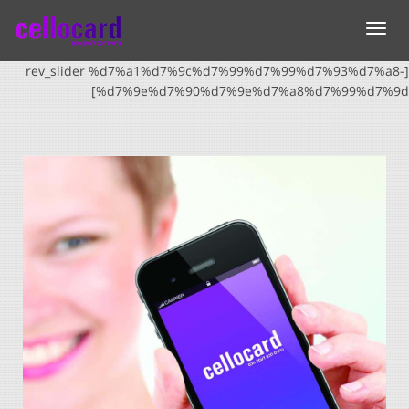
תפריט
[rev_slider %d7%a1%d7%9c%d7%99%d7%99%d7%93%d7%a8-
%d7%9e%d7%90%d7%9e%d7%a8%d7%99%d7%9d]