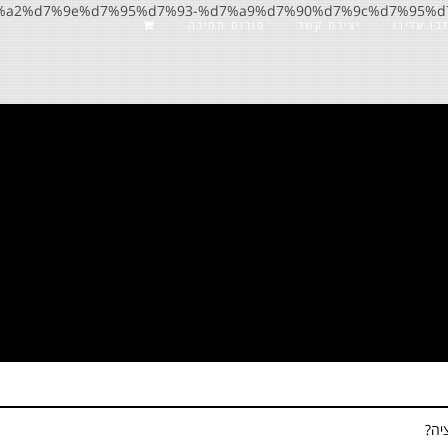
 %d7%a2%d7%9e%d7%95%d7%93-%d7%a9%d7%90%d7%9c%d7%95
בו עלינו
יצירת קשר
פורום תמיכה
יה?