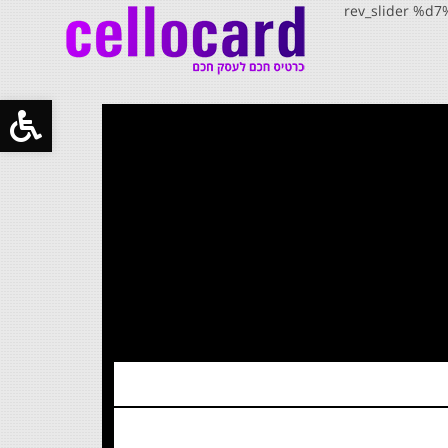
[rev_slider
פתח
סרג
נגיש