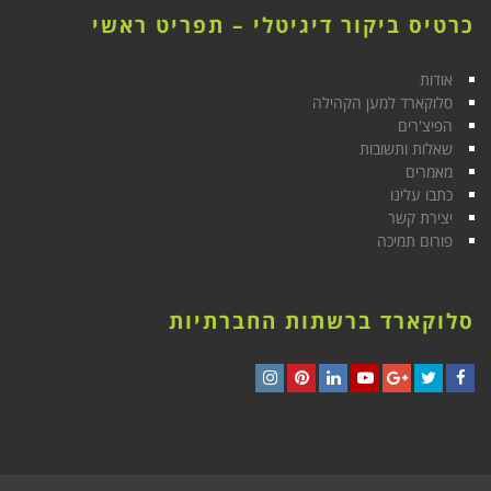
כרטיס ביקור דיגיטלי – תפריט ראשי
אודות
סלוקארד למען הקהילה
הפיצ'רים
שאלות ותשובות
מאמרים
כתבו עלינו
יצירת קשר
פורום תמיכה
סלוקארד ברשתות החברתיות
Instagram
Pinterest
LinkedIn
YouTube
Google+
Twitter
Facebook