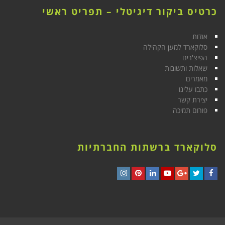
כרטיס ביקור דיגיטלי – תפריט ראשי
אודות
סלוקארד למען הקהילה
הפיצ'רים
שאלות ותשובות
מאמרים
כתבו עלינו
יצירת קשר
פורום תמיכה
סלוקארד ברשתות החברתיות
Instagram
Pinterest
LinkedIn
YouTube
Google+
Twitter
Facebook