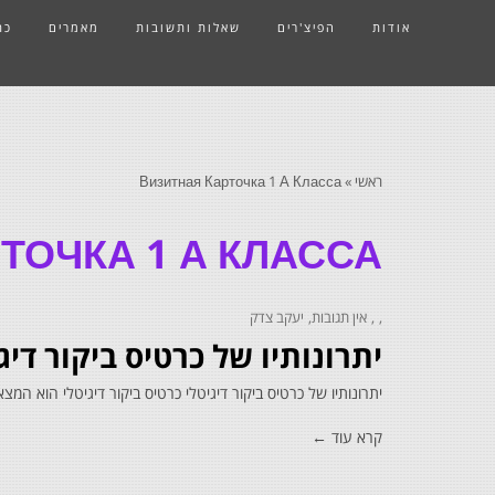
אודות
הפיצ'רים
שאלות ותשובות
מאמרים
כת
ראשי
»
Визитная Карточка 1 А Класса
ТОЧКА 1 А КЛАССА
אין תגובות
יעקב צדק
יתרונותיו של כרטיס ביקור די
יתרונותיו של כרטיס ביקור דיגיטלי כרטיס ביקור דיגיטלי הוא 
קרא עוד ←