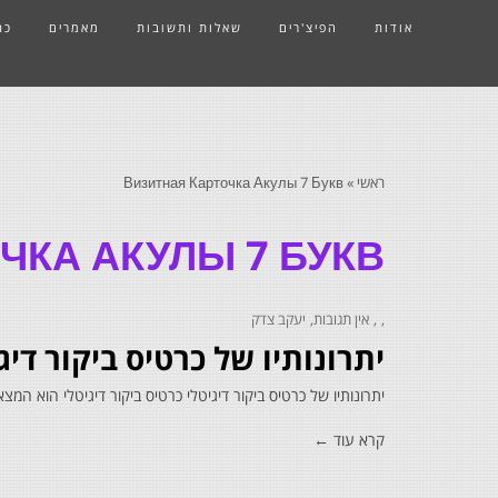
אודות
הפיצ'רים
שאלות ותשובות
מאמרים
כת
ראשי
»
Визитная Карточка Акулы 7 Букв
ЧКА АКУЛЫ 7 БУКВ
אין תגובות
יעקב צדק
יתרונותיו של כרטיס ביקור די
יתרונותיו של כרטיס ביקור דיגיטלי כרטיס ביקור דיגיטלי הוא 
קרא עוד ←