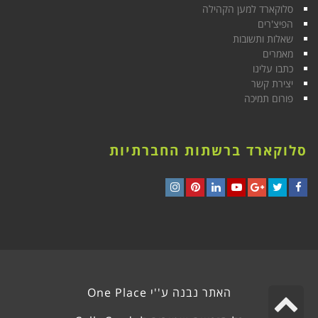
סלוקארד למען הקהילה
הפיצ'רים
שאלות ותשובות
מאמרים
כתבו עלינו
יצירת קשר
פורום תמיכה
סלוקארד ברשתות החברתיות
Instagram
Pinterest
LinkedIn
YouTube
Google+
Twitter
Facebook
גלילה
האתר נבנה ע''י
One Place