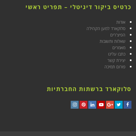
כרטיס ביקור דיגיטלי – תפריט ראשי
אודות
סלוקארד למען הקהילה
הפיצ'רים
שאלות ותשובות
מאמרים
כתבו עלינו
יצירת קשר
פורום תמיכה
סלוקארד ברשתות החברתיות
Instagram
Pinterest
LinkedIn
YouTube
Google+
Twitter
Facebook