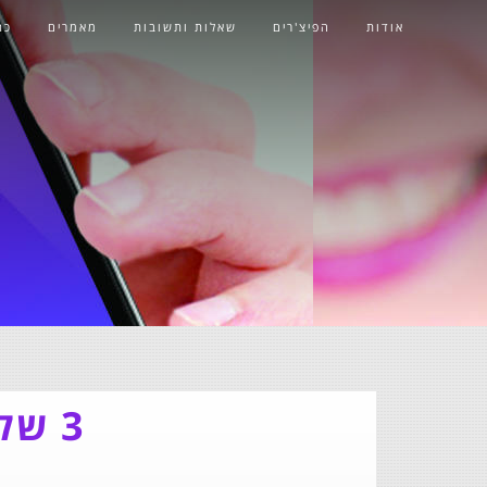
אודות
הפיצ'רים
שאלות ותשובות
מאמרים
כת
א
3 שלבים ויש לכם סלוקארד משלכם!